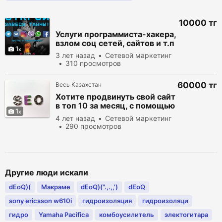
10000 тг
Услуги программиста-хакера,
взлом соц сетей, сайтов и т.п
1
3 лет назад
Сетевой маркетинг
310 просмотров
60000 тг
Весь Казахстан
Хотите продвинуть свой сайт
в топ 10 за месяц, с помощью
1
технологии SEO ?
4 лет назад
Сетевой маркетинг
290 просмотров
Другие люди искали
dEoQ)(
Макраме
dEoQ)(".,.,,')
dEoQ
sony ericsson w610i
гидроизоляция
гидроизоляци
гидро
Yamaha Pacifica
комбоусилитель
электогитара