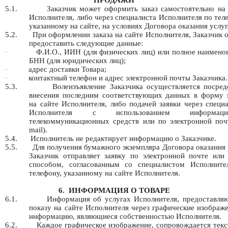
ПРОДАЖИ
5.1.
Заказчик может оформить заказ самостоятельно на
Исполнителя, либо через специалиста Исполнителя по тел
указанному на сайте, на условиях Договора оказания услуг
5.2.
При оформлении заказа на сайте Исполнителя, Заказчик 
предоставить следующие данные:
Ф.И.О., ИИН (для физических лиц) или полное наимено
·
БНН (для юридических лиц);
адрес доставки Товара;
·
контактный телефон и адрес электронной почты Заказчика.
·
5.3.
Волеизъявление Заказчика осуществляется посред
внесения последним соответствующих данных в форму з
на сайте Исполнителя, либо подачей заявки через специ
Исполнителя с использованием информацио
телекоммуникационных средств или по электронной почт
mail).
5.4.
Исполнитель не редактирует информацию о Заказчике.
5.5.
Для получения бумажного экземпляра Договора оказания 
Заказчик отправляет заявку по электронной почте или
способом, согласованным со специалистом Исполните
телефону, указанному на сайте Исполнителя.
6.
ИНФОРМАЦИЯ О ТОВАРЕ
6.1.
Информация об услугах Исполнителя, предоставляю
показу на сайте Исполнителя через графические изображ
информацию, являющиеся собственностью Исполнителя.
6.2.
Каждое графическое изображение, сопровождается тек