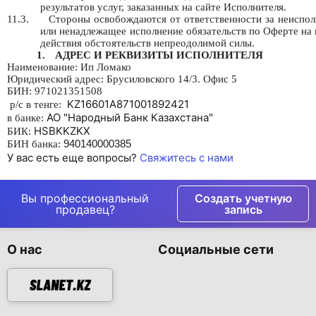
результатов услуг, заказанных на сайте Исполнителя.
11.3.
Стороны освобождаются от ответственности за неиспо
или ненадлежащее исполнение обязательств по Оферте на
действия обстоятельств непреодолимой силы.
1.
АДРЕС И РЕКВИЗИТЫ ИСПОЛНИТЕЛЯ
Наименование: Ип Ломако
Юридический адрес: Брусиловского 14/3. Офис 5
БИН: 971021351508
KZ16601A871001892421
р/с в тенге:
АО "Народный Банк Казахстана"
в банке:
HSBKKZKX
БИК:
940140000385
БИН банка:
У вас есть еще вопросы?
Свяжитесь с нами
Вы профессиональный
Создать учетную
продавец?
запись
О нас
Социальные сети