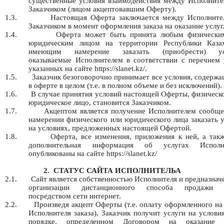
существенные условия взаимодействия между Исполните
Заказчиком (лицом акцептовавшим Оферту).
1.3.
Настоящая Оферта заключается между Исполните
Заказчиком в момент оформления заказа на оказание услуг
1.4.
Оферта может быть принята любым физически
юридическим лицом на территории Республики Казах
имеющим намерение заказать (приобрести) ус
оказываемые Исполнителем в соответствии с перечнем у
указанных на сайте https://slanet.kz/.
1.5.
Заказчик безоговорочно принимает все условия, содерж
в оферте в целом (т.е. в полном объеме и без исключений).
1.6.
В случае принятия условий настоящей Оферты, физическ
юридическое лицо, становится Заказчиком.
1.7.
Акцептом является получение Исполнителем сообще
намерении физического или юридического лица заказать 
на условиях, предложенных настоящей Офертой.
1.8.
Оферта, все изменения, приложения к ней, а так
дополнительная информация об услугах Исполн
опубликованы на сайте https://slanet.kz/
2.
СТАТУС САЙТА ИСПОЛНИТЕЛЬА
2.1.
Сайт является собственностью Исполнителя и предназнач
организации дистанционного способа продажи 
посредством сети интернет.
2.2.
Произведя акцепт Оферты (т.е. оплату оформленного на
Исполнителя заказа), Заказчик получит услуги на услови
порядке, определенном Договором на оказание 