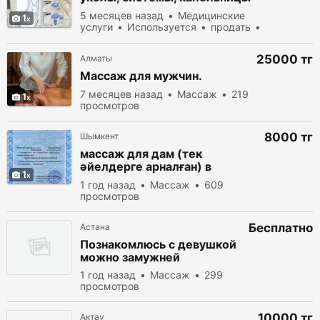
5 месяцев назад
Медицинские
1
услуги
Используется
продать
158 просмотров
25000 тг
Алматы
Массаж для мужчин.
7 месяцев назад
Массаж
219
1
просмотров
8000 тг
Шымкент
массаж для дам (тек
әйелдерге арналған) в
1
Шымкенте 87078444737
1 год назад
Массаж
609
просмотров
Бесплатно
Астана
Познакомлюсь с девушкой
можно замужней
1 год назад
Массаж
299
просмотров
10000 тг
Актау