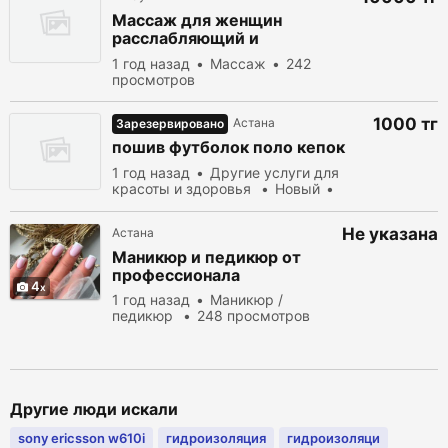
Массаж для женщин
расслабляющий и
оздоровительный
1 год назад
Массаж
242
профессиональный мастер
просмотров
Руслан
1000 тг
Астана
Зарезервировано
пошив футболок поло кепок
1 год назад
Другие услуги для
красоты и здоровья
Новый
продать
268 просмотров
Не указана
Астана
Маникюр и педикюр от
профессионала
4
1 год назад
Маникюр /
педикюр
248 просмотров
Другие люди искали
sony ericsson w610i
гидроизоляция
гидроизоляци