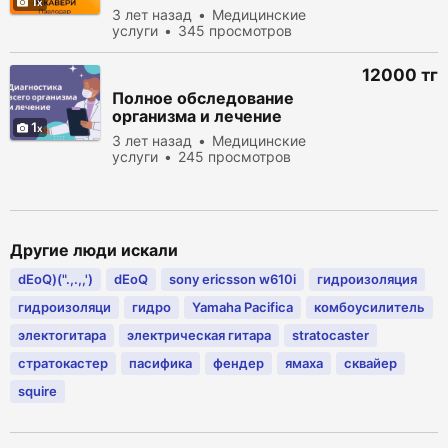
1
3 лет назад
Медицинские
услуги
345 просмотров
12000 тг
Полное обследование
организма и лечение
1
3 лет назад
Медицинские
услуги
245 просмотров
Другие люди искали
dEoQ)(".,.,,')
dEoQ
sony ericsson w610i
гидроизоляция
гидроизоляци
гидро
Yamaha Pacifica
комбоусилитель
электогитара
электрическая гитара
stratocaster
стратокастер
пасифика
фендер
ямаха
сквайер
squire