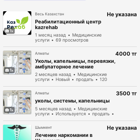
Не указана
Весь Казахстан
Реабилитационный центр
kazrehab
1
1 месяц назад
Медицинские
услуги
69 просмотров
4000 тг
Алматы
Уколы, капельницы, перевязки,
амбулаторное лечение
1
2 месяцев назад
Медицинские
услуги
Новый
продать
120
просмотров
3500 тг
Алматы
уколы, системы, капельницы
5 месяцев назад
Медицинские
1
услуги
Используется
продать
159 просмотров
Не указана
Шымкент
Лечение наркомании в