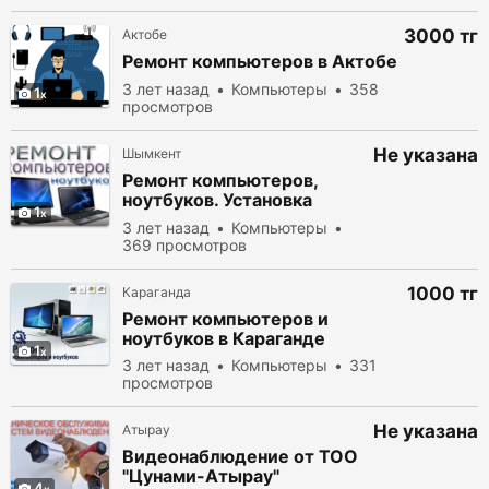
3000 тг
Актобе
Ремонт компьютеров в Актобе
3 лет назад
Компьютеры
358
1
просмотров
Не указана
Шымкент
Ремонт компьютеров,
ноутбуков. Установка
1
Windows. Качественно
3 лет назад
Компьютеры
недорого
369 просмотров
1000 тг
Караганда
Ремонт компьютеров и
ноутбуков в Караганде
1
3 лет назад
Компьютеры
331
просмотров
Не указана
Атырау
Видеонаблюдение от ТОО
"Цунами-Атырау"
4