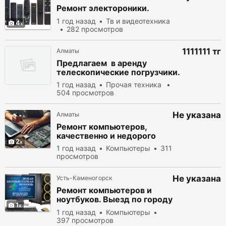
Ремонт электороники.
1 год назад
Тв и видеотехника
4
282 просмотров
1111111 тг
Алматы
Предлагаем в аренду
телескопические погрузчики.
1 год назад
Прочая техника
504 просмотров
Не указана
Алматы
Ремонт компьютеров,
качественно и недорого
2
1 год назад
Компьютеры
311
просмотров
Не указана
Усть-Каменогорск
Ремонт компьютеров и
ноутбуков. Выезд по городу
1
бесплатно!!!
1 год назад
Компьютеры
397 просмотров