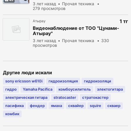
3 лет назад
Прочая техника
279 просмотров
1 тг
Атырау
Видеонаблюдение от ТОО "Цунами-
Атырау"
3 лет назад
Прочая техника
330
просмотров
Другие люди искали
sony ericsson w610i
гидроизоляция
гидроизоляци
гидро
Yamaha Pacifica
комбоусилитель
электогитара
электрическая гитара
stratocaster
стратокастер
пасифика
фендер
ямаха
сквайер
squire
скваер
комбик