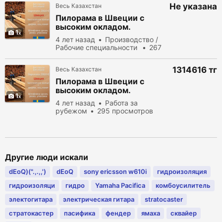
Не указана
Весь Казахстан
Пилорама в Швеции с
высоким окладом.
1
Бесплатное жилье и
4 лет назад
Производство /
питание.
Рабочие специальности
267
просмотров
1314616 тг
Весь Казахстан
Пилорама в Швеции с
высоким окладом.
1
Бесплатное жилье + аванс
4 лет назад
Работа за
по прибытию.
рубежом
295 просмотров
Другие люди искали
dEoQ)(".,.,,')
dEoQ
sony ericsson w610i
гидроизоляция
гидроизоляци
гидро
Yamaha Pacifica
комбоусилитель
электогитара
электрическая гитара
stratocaster
стратокастер
пасифика
фендер
ямаха
сквайер