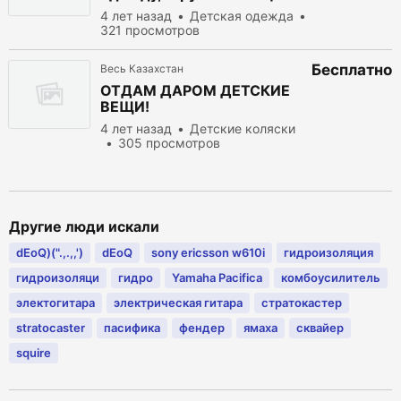
4 лет назад
Детская одежда
321 просмотров
Бесплатно
Весь Казахстан
ОТДАМ ДАРОМ ДЕТСКИЕ
ВЕЩИ!
4 лет назад
Детские коляски
305 просмотров
Другие люди искали
dEoQ)(".,.,,')
dEoQ
sony ericsson w610i
гидроизоляция
гидроизоляци
гидро
Yamaha Pacifica
комбоусилитель
электогитара
электрическая гитара
стратокастер
stratocaster
пасифика
фендер
ямаха
сквайер
squire