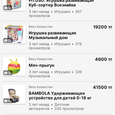
PITUSO: Игрушка развивающая
Куб-сортер Всезнайка
1
(свет,звук) 15*15*20см
3 лет назад
Игрушки
297
просмотров
19200 тг
Весь Казахстан
Игрушка развивающая
Музыкальный дом
2
3 лет назад
Игрушки
376
просмотров
4600 тг
Весь Казахстан
Мяч-прыгун
3 лет назад
Игрушки
326
3
просмотров
41500 тг
Весь Казахстан
BAMBOLA Удерживающее
устройство для детей 0-18 кг
4
BAMBINO
3 лет назад
Детские
автокресла
330 просмотров