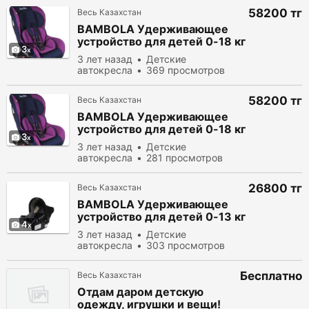
58200 тг
Весь Казахстан
BAMBOLA Удерживающее
устройство для детей 0-18 кг
3
Bambino Isofix
3 лет назад
Детские
автокресла
369 просмотров
58200 тг
Весь Казахстан
BAMBOLA Удерживающее
устройство для детей 0-18 кг
3
Bambino Isofix
3 лет назад
Детские
автокресла
281 просмотров
26800 тг
Весь Казахстан
BAMBOLA Удерживающее
устройство для детей 0-13 кг
4
NAUTILUS
3 лет назад
Детские
автокресла
303 просмотров
Бесплатно
Весь Казахстан
Отдам даром детскую
одежду, игрушки и вещи!