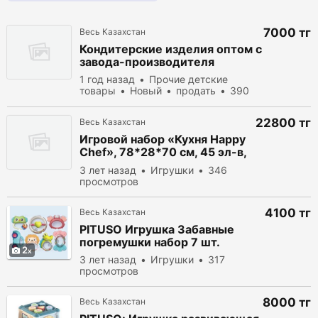
7000 тг
Весь Казахстан
Кондитерские изделия оптом с
завода-производителя
1 год назад
Прочие детские
товары
Новый
продать
390
просмотров
22800 тг
Весь Казахстан
Игровой набор «Кухня Happy
Chef», 78*28*70 см, 45 эл-в,
свет,звук
3 лет назад
Игрушки
346
просмотров
4100 тг
Весь Казахстан
PITUSO Игрушка Забавные
погремушки набор 7 шт.
2
3 лет назад
Игрушки
317
просмотров
8000 тг
Весь Казахстан