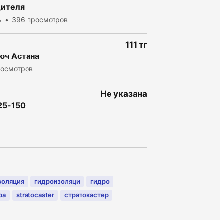
дителя
ь
396 просмотров
111 тг
юч Астана
росмотров
Не указана
25-150
золяция
гидроизоляци
гидро
ра
stratocaster
стратокастер