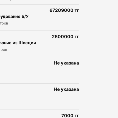
67209000 тг
рудование
Б/У
тров
2500000 тг
вание
из Швеции
тров
Не указана
Не указана
7000 тг