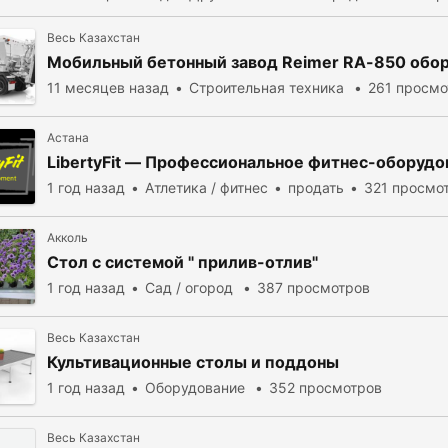
Весь Казахстан
Мобильный бетонный завод Reimer RA-850
обо
11 месяцев назад
Строительная техника
261 просмо
Астана
LibertyFit — Профессиональное фитнес-
оборудо
1 год назад
Атлетика / фитнес
продать
321 просмо
Акколь
Стол с системой " прилив-отлив"
1 год назад
Сад / огород
387 просмотров
Весь Казахстан
Культивационные столы и поддоны
1 год назад
Оборудование
352 просмотров
Весь Казахстан