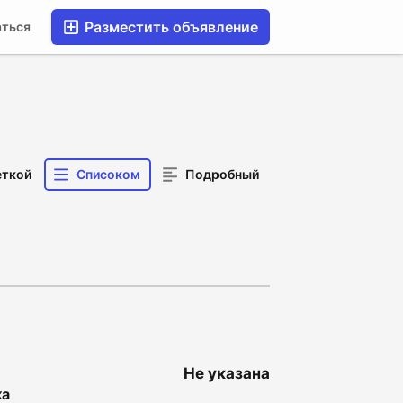
Разместить объявление
аться
еткой
Списоком
Подробный
Не указана
ка