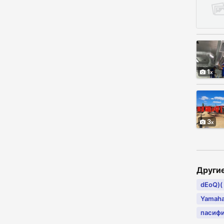
1
3
Други
dEoQ)(
Yamaha
пасиф