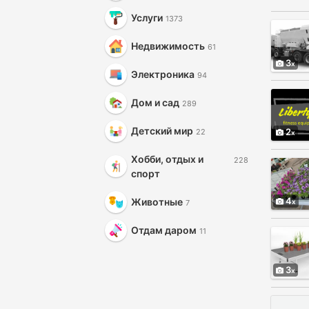
Услуги
1373
Недвижимость
61
3
Электроника
94
Дом и сад
289
Детский мир
2
22
Хобби, отдых и
228
спорт
4
Животные
7
Отдам даром
11
3