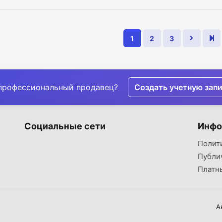
1
2
3
профессиональный продавец?
Создать учетную зап
Социальные сети
Инфо
Полит
Публи
Платн
А