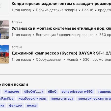
Кондитерские изделия оптом с завода-произво
1 год назад
Прочие детские товары
Новый
продат
Астана
Установка и монтаж системы вентиляции под кл
1 год назад
Вентиляция / кондиционирование
350 п
Астана
Дожимной компрессор (бустер) BAYSAR SF-1.2/
1 год назад
Оборудование
Новый
530 просмотров
е люди искали
Макраме
dEoQ)(".,.,,')
dEoQ
sony ericsson w610i
гидрои
 Pacifica
комбоусилитель
электогитара
электрическая гита
ика
фендер
ямаха