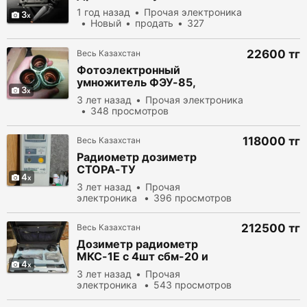
1 год назад
Прочая электроника
3
Новый
продать
327
просмотров
22600 тг
Весь Казахстан
Фотоэлектронный
умножитель ФЭУ-85,
3
ФЭУ-85А и другие.
3 лет назад
Прочая электроника
348 просмотров
118000 тг
Весь Казахстан
Радиометр дозиметр
СТОРА-ТУ
4
(профессиональный)
3 лет назад
Прочая
электроника
396 просмотров
212500 тг
Весь Казахстан
Дозиметр радиометр
МКС-1Е с 4шт сбм-20 и
4
БЕТА-2 (Профессиональный)
3 лет назад
Прочая
электроника
543 просмотров