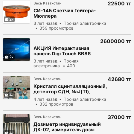
22500 тг
Весь Казахстан
СИ-14Б Счетчик Гейгера-
Мюллера
2
3 лет назад
Прочая электроника
359 просмотров
2600000 тг
АКЦИЯ Интерактивная
панель Digi Touch BB86
2
3 лет назад
Прочая
электроника
400
просмотров
42680 тг
Весь Казахстан
Кристалл сцинтилляционный,
детектор СДН, NaJ(TI),
4
CsJ(TI)
4 лет назад
Прочая электроника
332 просмотров
37000 тг
Весь Казахстан
Дозиметр индивидуальный
ДК-02, измеритель дозы
4