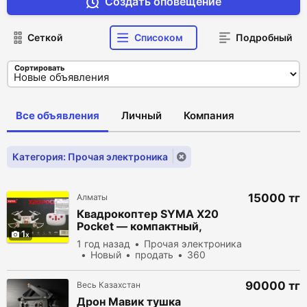
Создать оповещение
Сеткой
Списоком
Подробный
Сортировать
Все объявления
Личный
Компания
Категория: Прочая электроника
15000 тг
Алматы
Квадрокоптер SYMA X20
Pocket — компактный,
1
маневренный, с подсветкой!
1 год назад
Прочая электроника
Новый
продать
360
просмотров
90000 тг
Весь Казахстан
Дрон Мавик тушка