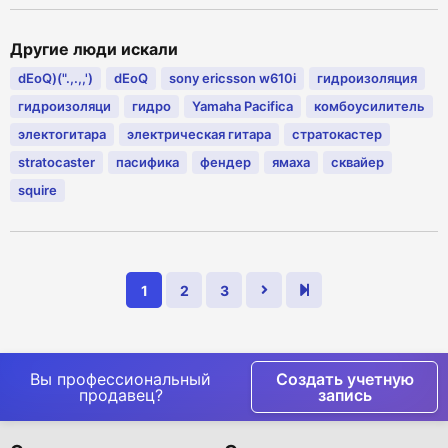
Другие люди искали
dEoQ)(".,.,,')
dEoQ
sony ericsson w610i
гидроизоляция
гидроизоляци
гидро
Yamaha Pacifica
комбоусилитель
электогитара
электрическая гитара
стратокастер
stratocaster
пасифика
фендер
ямаха
сквайер
squire
1
2
3
Вы профессиональный
Создать учетную
продавец?
запись