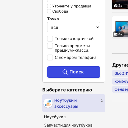
2
Уточните у продавца
Свобода
Точка
4
Только с картинкой
Только предметы
премиум-класса.
С номером телефона
Други
Поиск
dEoQ)(".
комбо
Выберите категорию
фенде
Ноутбуки и
2
аксессуары
Ноутбуки
2
Запчасти для ноутбуков