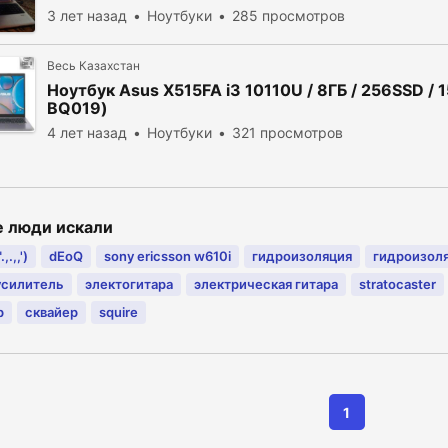
3 лет назад
Ноутбуки
285 просмотров
Весь Казахстан
Ноутбук Asus X515FA i3 10110U / 8ГБ / 256SSD / 1
BQ019)
4 лет назад
Ноутбуки
321 просмотров
е люди искали
,.,,')
dEoQ
sony ericsson w610i
гидроизоляция
гидроизол
усилитель
электогитара
электрическая гитара
stratocaster
р
сквайер
squire
1