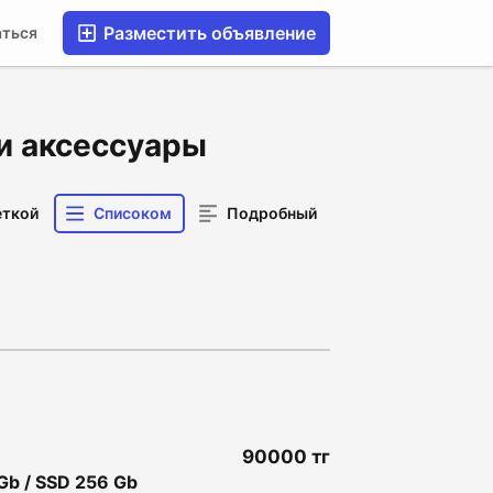
Разместить объявление
аться
 и аксессуары
еткой
Списоком
Подробный
90000 тг
Gb / SSD 256 Gb