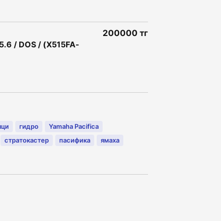
200000 тг
5.6 / DOS / (X515FA-
яци
гидро
Yamaha Pacifica
стратокастер
пасифика
ямаха