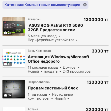
Категория: Компьютеры и комплектующие
1300000 тг
Жалагаш
ASUS ROG Astral RTX 5090
32GB Продается оптом
2
5 месяцев назад
Периферийные устройства
Новый
продать
264
просмотров
3000 тг
Весь Казахстан
Активация Windows/Microsoft
Office недорого
1
11 месяцев назад
Другое
Новый
продать
243 просмотров
130000 тг
Петропавловск
Продам системный блок
1 год назад
Настольные
3
компьютеры
Новый
продать
267 просмотров
220000 тг
Астана