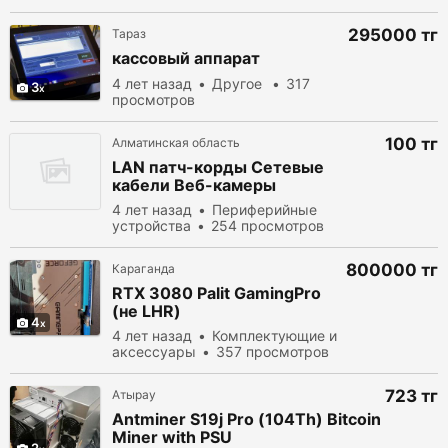
295000 тг
Тараз
кассовый аппарат
4 лет назад
Другое
317
3
просмотров
100 тг
Алматинская область
LAN патч-корды Сетевые
кабели Веб-камеры
4 лет назад
Периферийные
устройства
254 просмотров
800000 тг
Караганда
RTX 3080 Palit GamingPro
(не LHR)
4
4 лет назад
Комплектующие и
аксессуары
357 просмотров
723 тг
Атырау
Antminer S19j Pro (104Th) Bitcoin
Miner with PSU