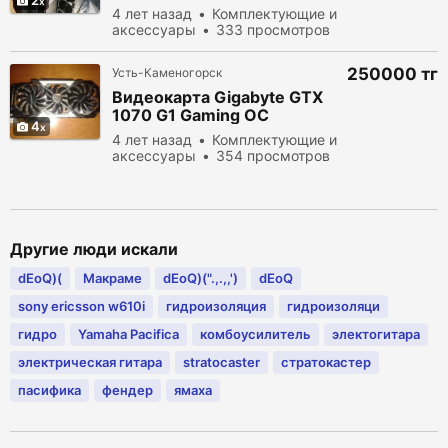
2
4 лет назад
Комплектующие и
аксессуары
333 просмотров
250000 тг
Усть-Каменогорск
Видеокарта Gigabyte GTX
1070 G1 Gaming OC
4
4 лет назад
Комплектующие и
аксессуары
354 просмотров
Другие люди искали
dEoQ)(
Макраме
dEoQ)(".,.,,')
dEoQ
sony ericsson w610i
гидроизоляция
гидроизоляци
гидро
Yamaha Pacifica
комбоусилитель
электогитара
электрическая гитара
stratocaster
стратокастер
пасифика
фендер
ямаха