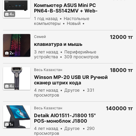
Компьютер ASUS Mini PC
PN64-B-S5142MV + Web-
4
камера Logitech Brio 500
1 год назад
Настольные
компьютеры
Новый
продать
587 просмотров
12000 тг
Семей
клавиатура и мышь
3 лет назад
Периферийные
2
устройства
309 просмотров
18000 тг
Весь Казахстан
Winson MP-20 USB UR Ручной
сканер штрих кода
4
4 лет назад
Другое
331
просмотров
140000 тг
Весь Казахстан
Detaik AIO1511-J1800 15"
POS-моноблок J1800
1
4 лет назад
Другое
290
просмотров