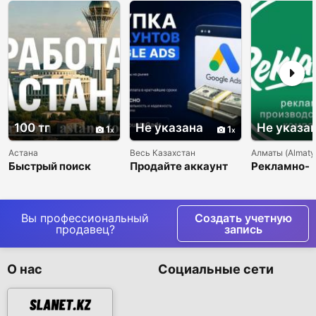
100 тг
Не указана
Не указа
1
1
Астана
Весь Казахстан
Алматы (Almaty
Быстрый поиск
Продайте аккаунт
Рекламно-
сотрудников в
Google Ads быстро и
производст
Астане
выгодно.
компания
Рекламика
Вы профессиональный
Создать учетную
продавец?
запись
О нас
Социальные сети