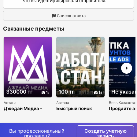
что вы идентифицировали отправителя.
Список отчета
Связанные предметы
330000 тг
100 тг
Не указа
1
1
Астана
Астана
Весь Казахста
Джедай Медиа -
Быстрый поиск
Продайте а
международное
сотрудников в
Google Ads 
маркетинговое
Астане
выгодно.
агентство с
креативными
Вы профессиональный
Создать учетную
идеями.
продавец?
запись