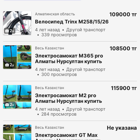
109000 тг
Алматинская область
Велосипед Trinx M258/15/26
4 лет назад
Другой транспорт
2
339 просмотров
108500 тг
Весь Казахстан
Электросамокат M365 pro
Алматы Нурсултан купить
2
электробайк
4 лет назад
Другой транспорт
электросамокат самокат
300 просмотров
Казахстан
115900 тг
Весь Казахстан
Электросамокат M2 pro
Алматы Нурсултан купить
2
электробайк электросамокат
4 лет назад
Другой транспорт
самокат Казахстан
284 просмотров
Не указана
Весь Казахстан
Электросамокат GT Max