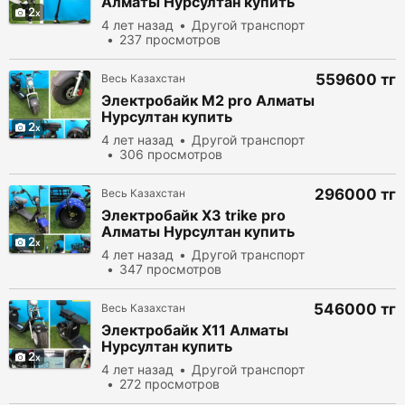
Алматы Нурсултан купить
2
электробайк
4 лет назад
Другой транспорт
электросамокат самокат
237 просмотров
Казахстан
559600 тг
Весь Казахстан
Электробайк M2 pro Алматы
Нурсултан купить
2
электробайк
4 лет назад
Другой транспорт
электросамокат самокат
306 просмотров
Казахстан
296000 тг
Весь Казахстан
Электробайк X3 trike pro
Алматы Нурсултан купить
2
электробайк
4 лет назад
Другой транспорт
электросамокат самокат
347 просмотров
Казахстан
546000 тг
Весь Казахстан
Электробайк X11 Алматы
Нурсултан купить
2
электробайк
4 лет назад
Другой транспорт
электросамокат самокат
272 просмотров
Казахстан