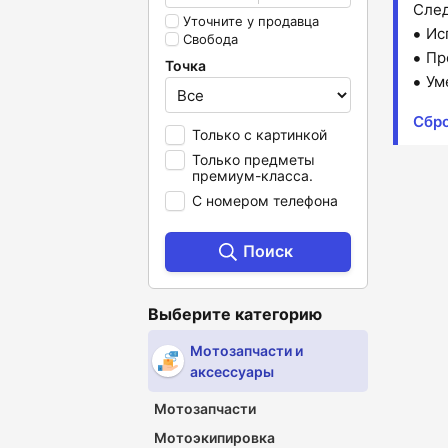
След
Уточните у продавца
Ис
Свобода
Пр
Точка
Ум
Сбро
Только с картинкой
Только предметы
премиум-класса.
С номером телефона
Поиск
Выберите категорию
Мотозапчасти и
аксессуары
Мотозапчасти
Мотоэкипировка