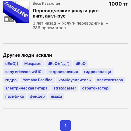
1000 тг
Весь Казахстан
Переводческие услуги рус-
англ, англ-рус
3
3 лет назад
Услуги переводчика
286 просмотров
Другие люди искали
dEoQ)(
Макраме
dEoQ)(".,.,,')
dEoQ
sony ericsson w610i
гидроизоляция
гидроизоляци
гидро
Yamaha Pacifica
комбоусилитель
электогитара
электрическая гитара
stratocaster
стратокастер
пасифика
фендер
ямаха
1