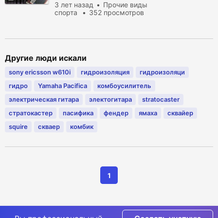
4Т(STRONG).
3 лет назад
Прочие виды
спорта
352 просмотров
Другие люди искали
sony ericsson w610i
гидроизоляция
гидроизоляци
гидро
Yamaha Pacifica
комбоусилитель
электрическая гитара
электогитара
stratocaster
стратокастер
пасифика
фендер
ямаха
сквайер
squire
скваер
комбик
1