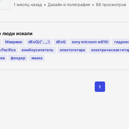
1 месяц назад
Дизайн и полиграфия
88 просмотров
е люди искали
Макраме
dEoQ)(".,.,,')
dEoQ
sony ericsson w610i
гидрои
 Pacifica
комбоусилитель
электогитара
электрическая гита
ика
фендер
ямаха
1