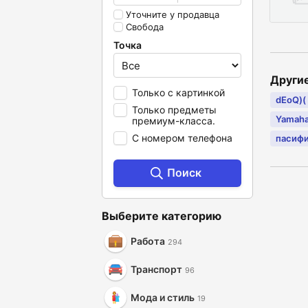
Уточните у продавца
Свобода
Точка
Други
Только с картинкой
dEoQ)(
Только предметы
Yamaha
премиум-класса.
С номером телефона
пасиф
Поиск
Выберите категорию
Работа
294
Транспорт
96
Мода и стиль
19