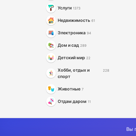
Услуги
1373
Недвижимость
61
Электроника
94
Дом и сад
289
Детский мир
22
Хобби, отдых и
228
спорт
Животные
7
Отдам даром
11
Вы 