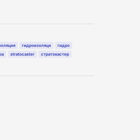
золяция
гидроизоляци
гидро
ра
stratocaster
стратокастер