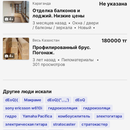
Не указана
Караганда
Отделка балконов и
лоджий. Низкие цены
4
3 месяцев назад
Окна / двери
/ балконы / зеркала
Новый
продать
136 просмотров
180000 тг
Весь Казахстан
Профилированный
брус
.
Погонаж.
4
3 лет назад
Пиломатериалы
301 просмотров
Другие люди искали
dEoQ)(
Макраме
dEoQ)(".,.,,')
dEoQ
sony ericsson w610i
гидроизоляция
гидроизоляци
гидро
Yamaha Pacifica
комбоусилитель
электогитара
электрическая гитара
stratocaster
стратокастер