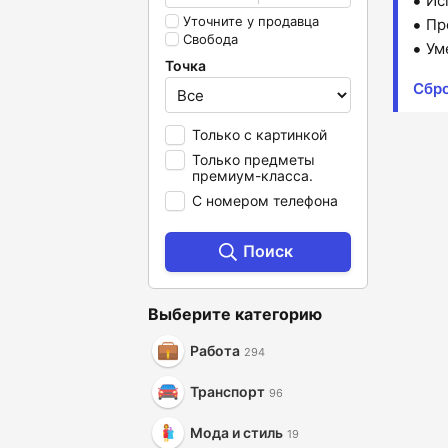
Ис
Уточните у продавца
Пр
Свобода
Ум
Точка
Сбро
Только с картинкой
Только предметы
премиум-класса.
С номером телефона
Поиск
Выберите категорию
Работа
294
Транспорт
96
Мода и стиль
19