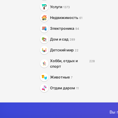
Услуги
1373
Недвижимость
61
Электроника
94
Дом и сад
289
Детский мир
22
Хобби, отдых и
228
спорт
Животные
7
Отдам даром
11
Вы 