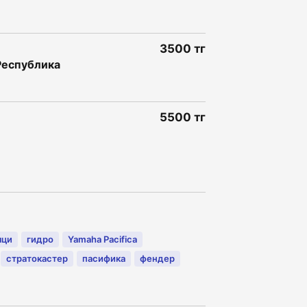
3500 тг
Республика
5500 тг
яци
гидро
Yamaha Pacifica
стратокастер
пасифика
фендер