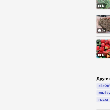
1
3
1
Други
dEoQ)(".
комбо
ямаха