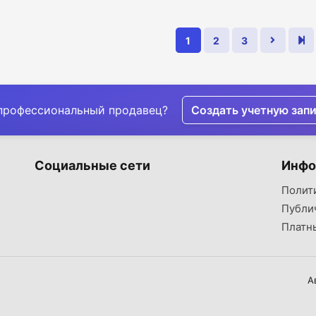
1
2
3
профессиональный продавец?
Создать учетную зап
Социальные сети
Инфо
Полит
Публи
Платн
А