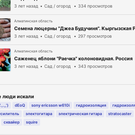
3 лет назад
Сад / огород
334 просмотров
Алматинская область
Семена люцерны "Джеа Будучиня". Кыргызская 
3 лет назад
Сад / огород
297 просмотров
Алматинская область
Саженец яблони "Раечка" колоновидная. Россия
3 лет назад
Сад / огород
343 просмотров
е люди искали
,.,,')
dEoQ
sony ericsson w610i
гидроизоляция
гидроизол
усилитель
электогитара
электрическая гитара
stratocaster
сквайер
squire