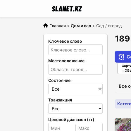
Главная
>
Дом и сад
>
Сад / огород
189
Ключевое слово
С
Местоположение
Сорт
Состояние
Все 
Транзакция
Катего
Ценовой диапазон (тг)