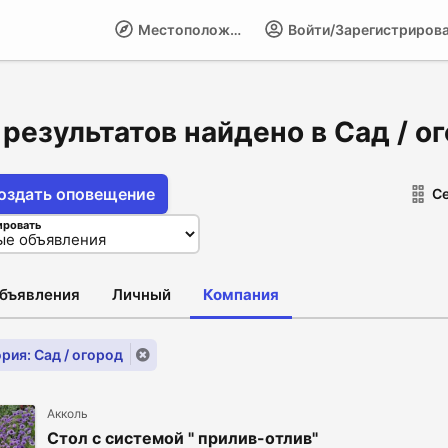
Местоположение
Войти/Зарегистриров
 результатов найдено в Сад / о
оздать оповещение
С
ировать
объявления
Личный
Компания
рия: Сад / огород
Акколь
Стол с системой " прилив-отлив"