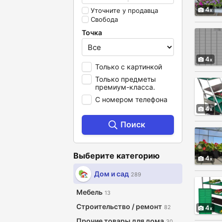
4
Уточните у продавца
Свобода
Точка
4
Только с картинкой
Только предметы
премиум-класса.
С номером телефона
4
Поиск
Выберите категорию
4
Дом и сад
289
Мебель
13
Строительство / ремонт
82
4
Прочие товары для дома
30