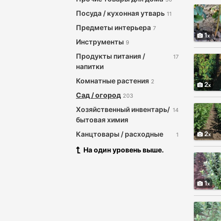
Посуда / кухонная утварь
11
Предметы интерьера
7
1
Инструменты
9
Продукты питания /
17
напитки
Комнатные растения
2
2
Сад / огород
203
Хозяйственный инвентарь/
14
бытовая химия
Канцтовары / расходные
2
1
материалы
На один уровень выше.
Садовый инвентарь
2
1