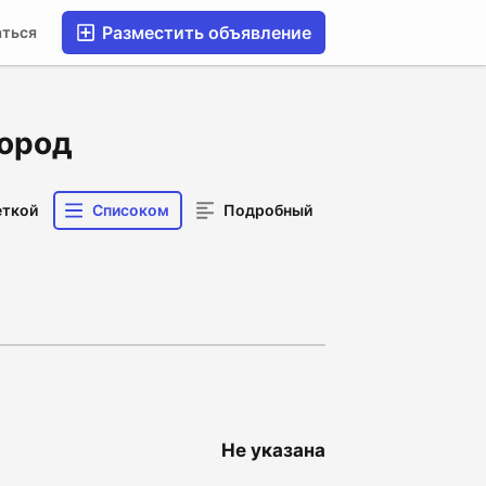
Разместить объявление
аться
город
еткой
Списоком
Подробный
Не указана