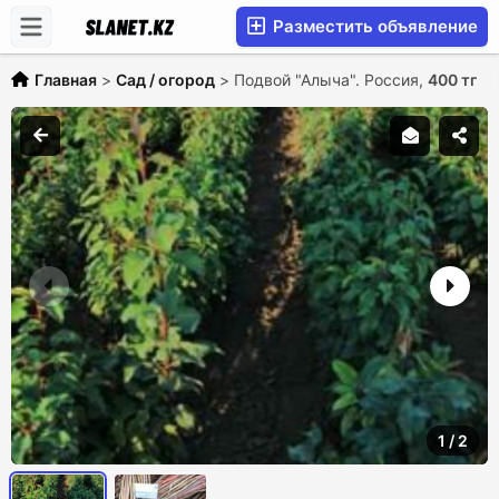
Разместить объявление
Главная
>
Сад / огород
>
Подвой "Алыча". Россия,
400 тг
1
/
2