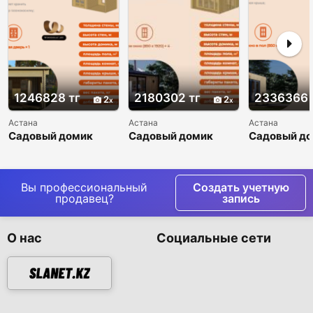
1246828 тг
2180302 тг
2336366 
2
2
Астана
Астана
Астана
Садовый домик
Садовый домик
Садовый д
Элвис
Пион
Прима
Вы профессиональный
Создать учетную
продавец?
запись
О нас
Социальные сети