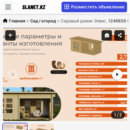
Разместить объявление
Главная
>
Сад / огород
>
Садовый домик Элвис,
1246828 т
1
/
2