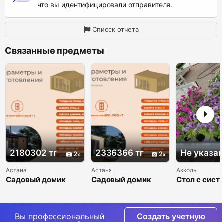
что вы идентифицировали отправителя.
Список отчета
Связанные предметы
2180302 тг
2336366 тг
Не указа
2
2
Астана
Астана
Акколь
Садовый домик
Садовый домик
Стол с сист
Пион
Прима
прилив-отл
Вы профессиональный
Создать учетную