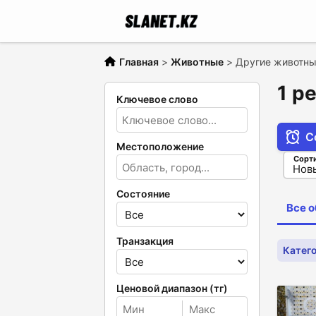
Главная
>
Животные
>
Другие животн
1 р
Ключевое слово
С
Местоположение
Сорт
Состояние
Все 
Транзакция
Катег
Ценовой диапазон (тг)