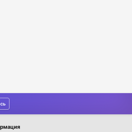
ись
рмация