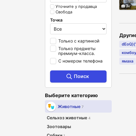
3
Уточните у продавца
Свобода
Точка
Други
Только с картинкой
dEoQ)(".
Только предметы
комбо
премиум-класса.
С номером телефона
ямаха
Поиск
Выберите категорию
Животные
7
Сельхоз животные
4
Зоотовары
Собаки
1