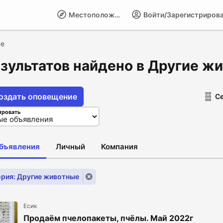
Местоположение
Войти/Зарегистриров
ые
езультатов найдено в Другие ж
оздать оповещение
С
ировать
объявления
Личный
Компания
ория: Другие животные
Есик
Продаём пчелопакеты, пчёлы. Май 2022г