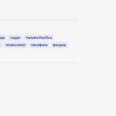
яци
гидро
Yamaha Pacifica
р
stratocaster
пасифика
фендер