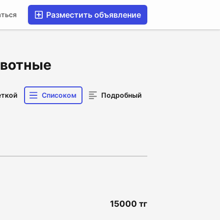
Разместить объявление
аться
ивотные
еткой
Списоком
Подробный
15000 тг