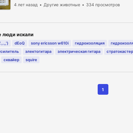
4 лет назад
Другие животные
334 просмотров
е люди искали
,.,,')
dEoQ
sony ericsson w610i
гидроизоляция
гидроизол
усилитель
электогитара
электрическая гитара
стратокасте
сквайер
squire
1