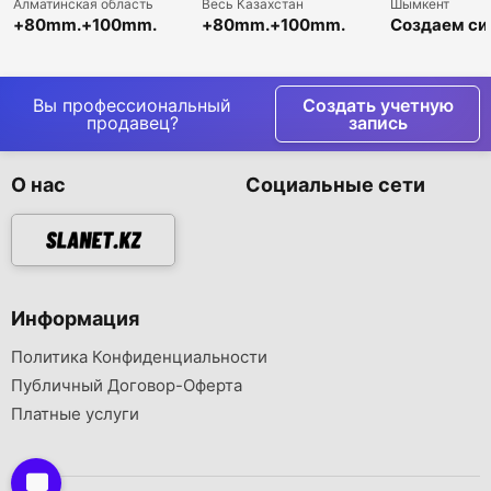
Алматинская область
Весь Казахстан
Шымкент
+80mm.+100mm.
+80mm.+100mm.
Создаем си
+120mm Цена
металлургический
бренд для 
заводов в Китае на
кокс Цены
продаж -Ш
металлургический
металлургического
кокс
кокса в Китае
Вы профессиональный
Создать учетную
продавец?
запись
О нас
Социальные сети
Информация
Политика Конфиденциальности
Публичный Договор-Оферта
Платные услуги