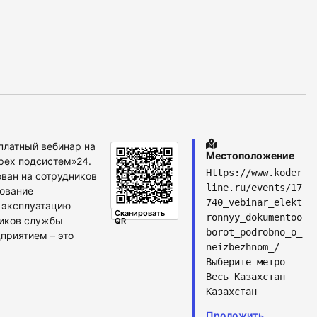
платный вебинар на
Местоположение
трех подсистем»24.
Https://www.koder
ован на сотрудников
line.ru/events/17
рование
740_vebinar_elekt
 эксплуатацию
Сканировать
ronnyy_dokumentoo
ников службы
QR
borot_podrobno_o_
приятием – это
neizbezhnom_/
Выберите метро
Весь Казахстан
Казахстан
Проложить