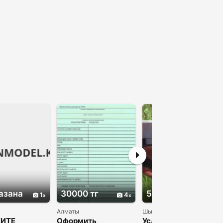
азана
30000 тг
50000 тг
1
4
4
Алматы
Шымкент
ИТЕ
Оформить
Услуги по