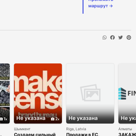
маршрут →
Не указана
Не указана
Не ук
1
2
Шымкент
Riga, Latvia
Алматы
.
Создаем сильный
Продажи в ЕС,
ЗАКАЖ