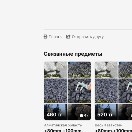
Печать
Отправить другу
Связанные предметы
460 тг
520 тг
4
Алматинская область
Весь Казахстан
+80mm.+100mm.
+80mm.+100mm