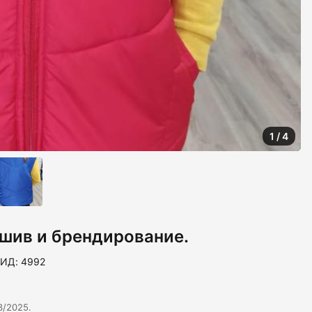
1
/
4
шив и брендирование.
ИД: 4992
3/2025.