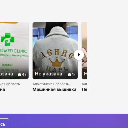
азана
Не указана
Не указана
4
1
4
кая область
Алматинская область
Алматинская область
 на
Машинная вышивка
Печать на кружках
иленовых
Алматы
Алматы
х
ись