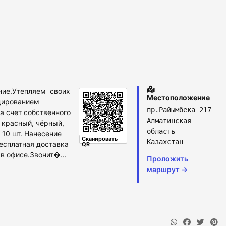
ние.Утепляем своих
Местоположение
дированием
пр.Райымбека 217
а счет собственного
Алматинская
 красный, чёрный,
область
 10 шт. Нанесение
Сканировать
Казахстан
есплатная доставка
QR
 в офисе.Звонит�...
Проложить
маршрут →