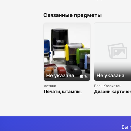
Связанные предметы
Не указана
Не указана
1
Астана
Весь Казахстан
Печати, штампы,
Дизайн карточе
изготовление
товаров для
маркетплейсов 
(Kaspi, WB, Ozon
Вы 