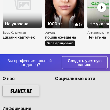
Не указана
1000 тг
Не указа
3
Весь Казахстан
Алматы
Алматинская о
Дизайн карточек
пошив ожеды на
Печать на
товаров для
заказ в большом
полиэтилен
Зарезервировано
маркетплейсов с ИИ
количестве
пакетах
(Kaspi, WB, Ozon)
Вы профессиональный
Создать учетную
продавец?
запись
О нас
Социальные сети
Информация