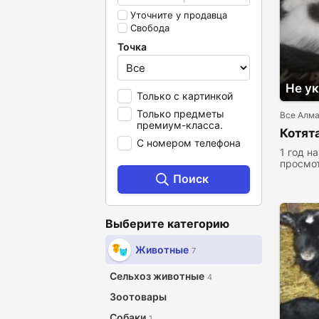
Уточните у продавца
Свобода
Точка
Не у
Только с картинкой
Только предметы
Все Алма
премиум-класса.
Котят
С номером телефона
1 год н
просмо
Поиск
Выберите категорию
Животные
7
Сельхоз животные
4
Зоотовары
Собаки
1