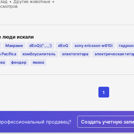
азад
Другие животные
осмотров
е люди искали
Макраме
dEoQ)(".,.,,')
dEoQ
sony ericsson w610i
гидрои
 Pacifica
комбоусилитель
электогитара
электрическая гита
ика
фендер
ямаха
1
профессиональный продавец?
Создать учетную зап