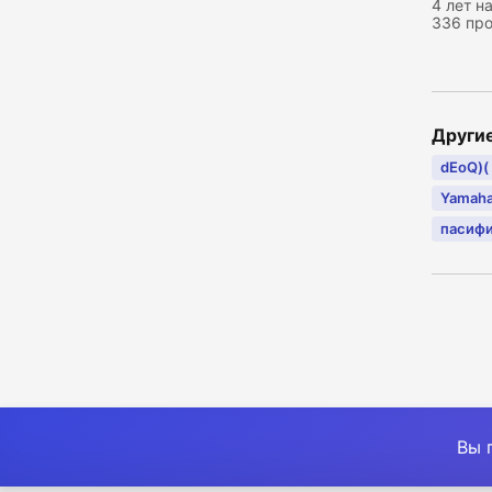
4 лет н
336 пр
Други
dEoQ)(
Yamaha
пасиф
Вы 