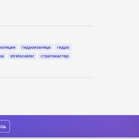
золяция
гидроизоляци
гидро
ра
stratocaster
стратокастер
ись