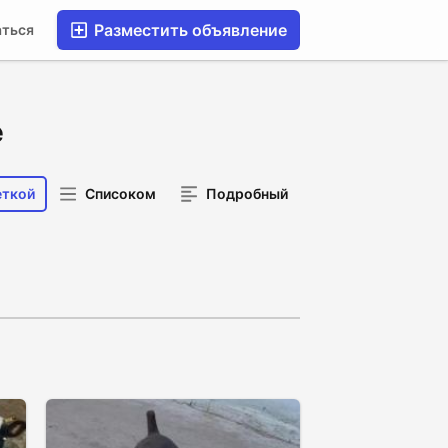
Разместить объявление
аться
е
еткой
Списоком
Подробный