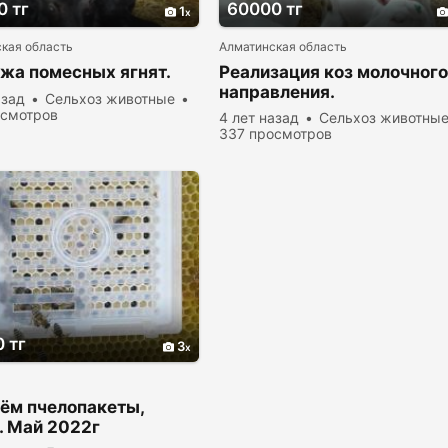
0 тг
60000 тг
1
кая область
Алматинская область
жа помесных ягнят.
Реализация коз молочног
направления.
азад
Сельхоз животные
осмотров
4 лет назад
Сельхоз животны
337 просмотров
 тг
3
ём пчелопакеты,
. Май 2022г