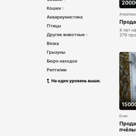
2000
Кошки
1
Алматинс
Аквариумистика
Прода
Птицы
4 лет н
Другие животные
379 пр
1
Вязка
Грызуны
Бюро находок
Рептилии
На один уровень выше.
15000
Есик
Прода
пчёлы