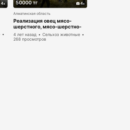
50000 тг
4
4
Алматинская область
о
Реализация овец мясо-
шерстного, мясо-шерстно-
молочного направлений.
е
4 лет назад
Сельхоз животные
268 просмотров