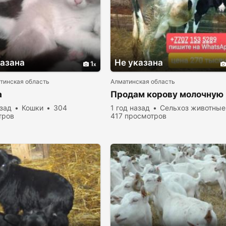
казана
Не указана
1
тинская область
Алматинская область
а
Продам корову молочную
азад
Кошки
304
1 год назад
Сельхоз животные
тров
417 просмотров