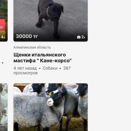
30000 тг
4
2
Алматинская область
Щенки итальянского
мастифа " Кане-корсо"
4 лет назад
Собаки
387
просмотров