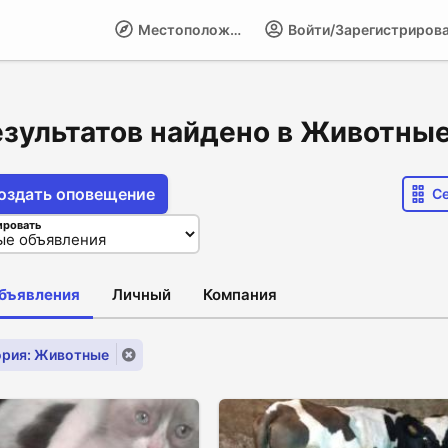
Местоположение
Войти/Зарегистриров
езультатов найдено в Животны
оздать оповещение
С
ировать
объявления
Личный
Компания
ория: Животные