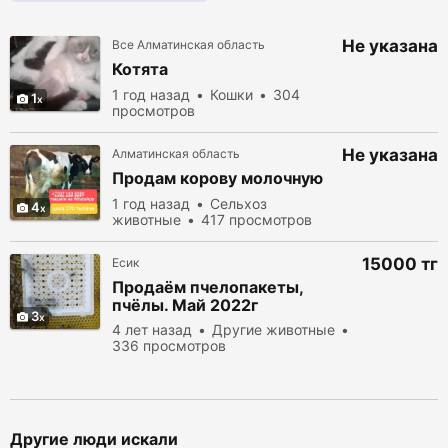
Не указана
Все Алматинская область
Котята
1 год назад
Кошки
304
1
просмотров
Не указана
Алматинская область
Продам корову молочную
1 год назад
Сельхоз
4
животные
417 просмотров
15000 тг
Есик
Продаём пчелопакеты,
пчёлы. Май 2022г
3
4 лет назад
Другие животные
336 просмотров
Другие люди искали