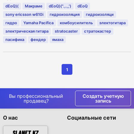
dEoQ)(
Макраме
dEoQ)(".,.,,')
dEoQ
sony ericsson w610i
гидроизоляция
гидроизоляци
гидро
Yamaha Pacifica
комбоусилитель
электогитара
электрическая гитара
stratocaster
стратокастер
пасифика
фендер
ямаха
1
Вы профессиональный
Создать учетную
продавец?
запись
О нас
Социальные сети