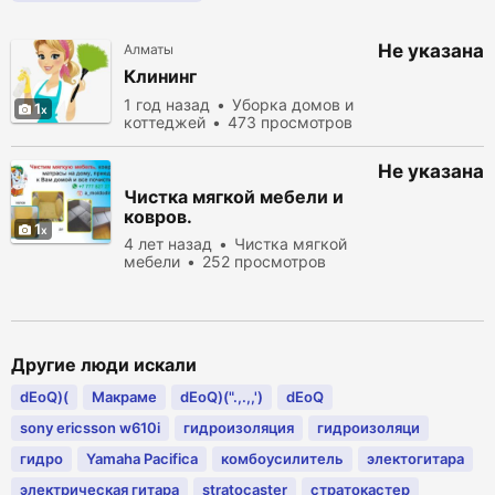
Не указана
Алматы
Клининг
1 год назад
Уборка домов и
1
коттеджей
473 просмотров
Не указана
Чистка мягкой мебели и
ковров.
1
4 лет назад
Чистка мягкой
мебели
252 просмотров
Другие люди искали
dEoQ)(
Макраме
dEoQ)(".,.,,')
dEoQ
sony ericsson w610i
гидроизоляция
гидроизоляци
гидро
Yamaha Pacifica
комбоусилитель
электогитара
электрическая гитара
stratocaster
стратокастер