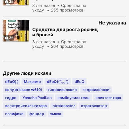
3
3 лет назад
Средства по
уходу
255 просмотров
Не указана
Средство для роста ресниц
и бровей
3
3 лет назад
Средства по
уходу
264 просмотров
Другие люди искали
dEoQ)(
Макраме
dEoQ)(".,.,,')
dEoQ
sony ericsson w610i
гидроизоляция
гидроизоляци
гидро
Yamaha Pacifica
комбоусилитель
электогитара
электрическая гитара
stratocaster
стратокастер
пасифика
фендер
ямаха