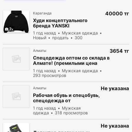
40000 тг
Караганда
Худи концептуального
бренда YANSKI
2
1 год назад
Мужская одежда
Новый
продать
300
просмотров
3654 тг
Алматы
Спецодежда оптом со склада в
Алмате! (премилыми цена
хороший качество)
1 год назад
Мужская одежда
293 просмотров
Не указана
Алматы
Рабочая обувь и спецобувь,
спецодежда от
производителя
1 год назад
Мужская
одежда
318 просмотров
Не указана