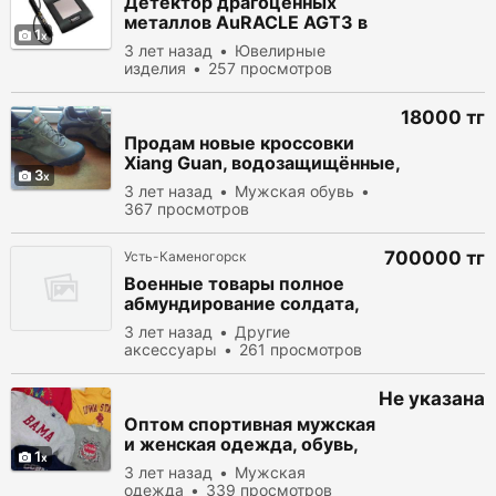
Детектор драгоценных
металлов AuRACLE AGT3 в
1
Астане
3 лет назад
Ювелирные
изделия
257 просмотров
18000 тг
Продам новые кроссовки
Xiang Guan, водозащищённые,
3
удобные, лёгкие
3 лет назад
Мужская обувь
367 просмотров
700000 тг
Усть-Каменогорск
Военные товары полное
абмундирование солдата,
тактический жилет, шлем,
3 лет назад
Другие
сапоги.
аксессуары
261 просмотров
Не указана
Оптом спортивная мужская
и женская одежда, обувь,
1
рюкзаки секонд хенд
3 лет назад
Мужская
одежда
339 просмотров