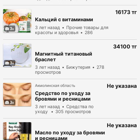
16173 тг
Кальций с витаминами
3 лет назад
Прочие товары для
3
красоты и здоровья
286
просмотров
34100 тг
Магнитный титановый
браслет
3
3 лет назад
Бижутерия
278
просмотров
Не указана
Акмолинская область
Средство по уходу за
бровями и ресницами
3
3 лет назад
Средства по
уходу
305 просмотров
Не указана
Масло по уходу за бровями
и ресницами