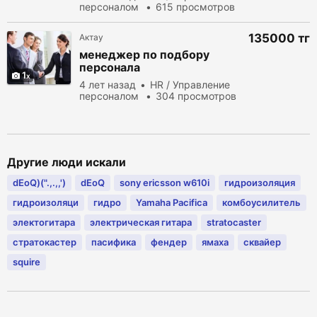
персоналом
615 просмотров
135000 тг
Актау
менеджер по подбору
персонала
1
4 лет назад
HR / Управление
персоналом
304 просмотров
Другие люди искали
dEoQ)(".,.,,')
dEoQ
sony ericsson w610i
гидроизоляция
гидроизоляци
гидро
Yamaha Pacifica
комбоусилитель
электогитара
электрическая гитара
stratocaster
стратокастер
пасифика
фендер
ямаха
сквайер
squire