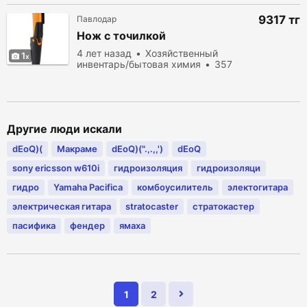
9317 тг
Павлодар
Нож с точилкой
4 лет назад
Хозяйственный
1
инвентарь/бытовая химия
357
просмотров
Другие люди искали
dEoQ)(
Макраме
dEoQ)(".,.,,')
dEoQ
sony ericsson w610i
гидроизоляция
гидроизоляци
гидро
Yamaha Pacifica
комбоусилитель
электогитара
электрическая гитара
stratocaster
стратокастер
пасифика
фендер
ямаха
1
2