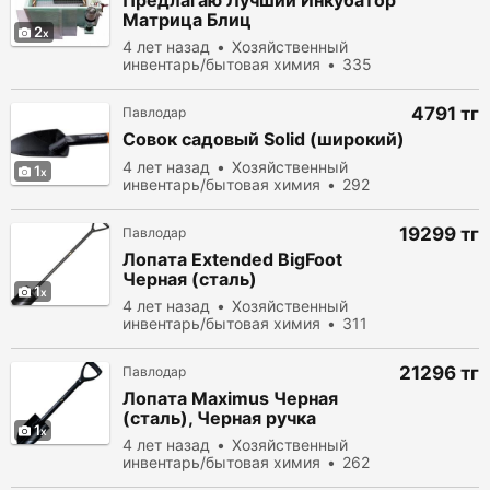
Предлагаю Лучший Инкубатор
Матрица Блиц
2
4 лет назад
Хозяйственный
инвентарь/бытовая химия
335
просмотров
4791 тг
Павлодар
Совок садовый Solid (широкий)
4 лет назад
Хозяйственный
1
инвентарь/бытовая химия
292
просмотров
19299 тг
Павлодар
Лопата Extended BigFoot
Черная (сталь)
1
4 лет назад
Хозяйственный
инвентарь/бытовая химия
311
просмотров
21296 тг
Павлодар
Лопата Maximus Черная
(сталь), Черная ручка
1
4 лет назад
Хозяйственный
инвентарь/бытовая химия
262
просмотров