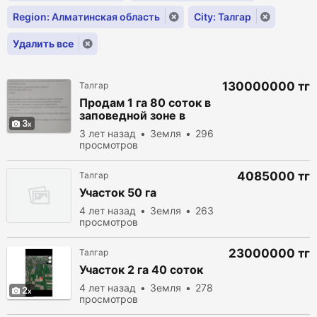
Region: Алматинская область
City: Талгар
Удалить все
130000000 тг
Талгар
Продам 1 га 80 соток в
заповедной зоне в
3
Талгаре
3 лет назад
Земля
296
просмотров
4085000 тг
Талгар
Участок 50 га
4 лет назад
Земля
263
просмотров
23000000 тг
Талгар
Участок 2 га 40 соток
4 лет назад
Земля
278
2
просмотров