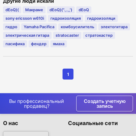
Другие люди искали
dEoQ)(
Макраме
dEoQ)(".,.,,')
dEoQ
sony ericsson w610i
гидроизоляция
гидроизоляци
гидро
Yamaha Pacifica
комбоусилитель
электогитара
электрическая гитара
stratocaster
стратокастер
пасифика
фендер
ямаха
1
Вы профессиональный
Создать учетную
продавец?
запись
О нас
Социальные сети