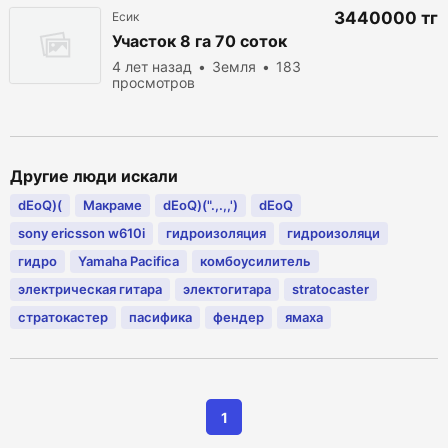
3440000 тг
Есик
Участок 8 га 70 соток
4 лет назад
Земля
183
просмотров
Другие люди искали
dEoQ)(
Макраме
dEoQ)(".,.,,')
dEoQ
sony ericsson w610i
гидроизоляция
гидроизоляци
гидро
Yamaha Pacifica
комбоусилитель
электрическая гитара
электогитара
stratocaster
стратокастер
пасифика
фендер
ямаха
1