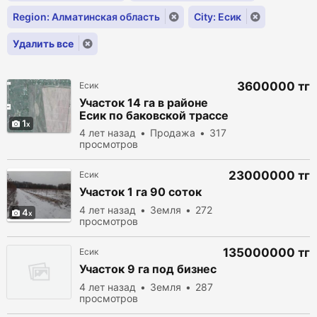
Region: Алматинская область
City: Есик
Удалить все
3600000 тг
Есик
Участок 14 га в районе
Есик по баковской трассе
1
4 лет назад
Продажа
317
просмотров
23000000 тг
Есик
Участок 1 га 90 соток
4 лет назад
Земля
272
4
просмотров
135000000 тг
Есик
Участок 9 га под бизнес
4 лет назад
Земля
287
просмотров