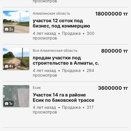
просмотров
18000000 тг
Алматинская область
участок 12 соток под
бизнес, под коммерцию
2
вдоль трассы
4 лет назад
Продажа
300
просмотров
800000 тг
Все Алматинская область
продам участки под
строительство в Алматы, с.
4
Коянкус
4 лет назад
Продажа
294
просмотров
3600000 тг
Есик
Участок 14 га в районе
Есик по баковской трассе
1
4 лет назад
Продажа
317
просмотров