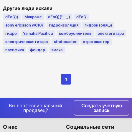
Другие люди искали
dEoQ)(
Макраме
dEoQ)(".,.,,')
dEoQ
sony ericsson w610i
гидроизоляция
гидроизоляци
гидро
Yamaha Pacifica
комбоусилитель
электогитара
электрическая гитара
stratocaster
стратокастер
пасифика
фендер
ямаха
1
Вы профессиональный
Создать учетную
продавец?
запись
О нас
Социальные сети