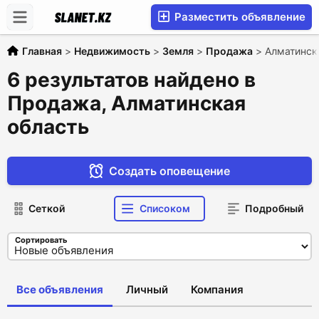
Разместить объявление
Главная
>
Недвижимость
>
Земля
>
Продажа
>
Алматинск
6 результатов найдено в
Продажа, Алматинская
область
Создать оповещение
Сеткой
Списоком
Подробный
Сортировать
Все объявления
Личный
Компания