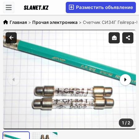
Разместить объявление
Главная
>
Прочая электроника
>
Счетчик СИ34Г Гейгера-
1
/
2