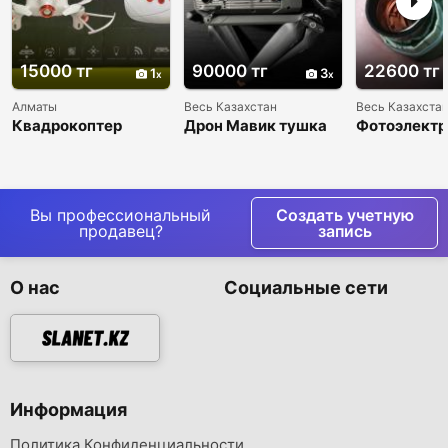
15000 тг
90000 тг
22600 тг
1
3
Алматы
Весь Казахстан
Весь Казахста
Квадрокоптер
Дрон Мавик тушка
Фотоэлект
SYMA X20 Pocket —
умножител
компактный,
ФЭУ-85, ФЭ
маневренный, с
другие.
подсветкой!
Вы профессиональный
Создать учетную
продавец?
запись
О нас
Социальные сети
Информация
Политика Конфиденциальности