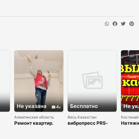
Не указана
Бесплатно
Не ук
4
Алматинская область
Весь Казахстан
Костанай
Ремонт квартир.
вибропресс PRS-
Натяжн
Стаж более 15 лет.
400 с
Выложу
Без посредников!
полуавтоматическо
Строит
й системой
услуги 