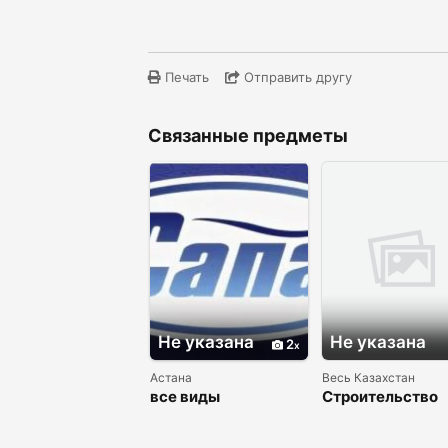
Печать
Отправить другу
Связанные предметы
Не указана
Не указана
2
Астана
Весь Казахстан
все виды
Строительство
железобетонных
коммерческих
изделий
объектов. Офис,
склады, здания.