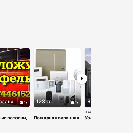
азана
123 тг
67000 тг
1
1
1
Шымкент
ые потолки,
Пожарная охранная
Услуги по
 кафель,
сигнализация,
радиационному и
ельные
дозиметрическому
в Костанае,
контролю в РК