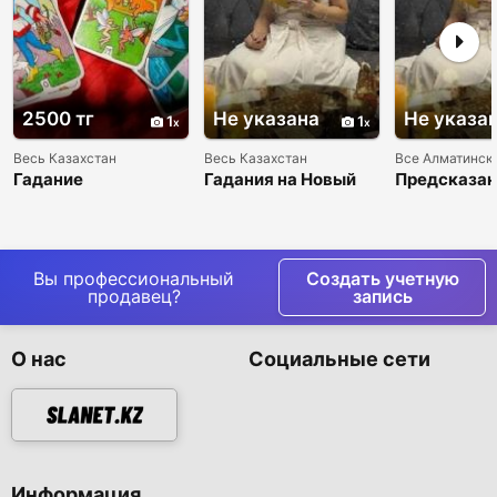
2500 тг
Не указана
Не указа
1
1
Весь Казахстан
Весь Казахстан
Все Алматинск
Гадание
Гадания на Новый
Предсказан
год и Святки от
2026 год, с
Натальи!
для исполн
желаний.
Вы профессиональный
Создать учетную
продавец?
запись
О нас
Социальные сети
Информация