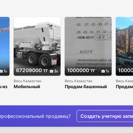
67209000 тг
1000000 тг
10000
1
3
1
Весь Казахстан
Весь Казахстан
Весь Каз
 из
Мобильный
Продам башенный
Продам
бетонный завод
кран
кран
Reimer RA-850
оборудование Б/У
профессиональный продавец?
Создать учетную зап