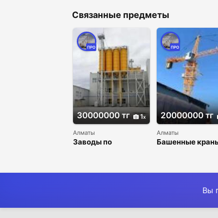
Связанные предметы
ПРО
ПРО
30000000 тг
20000000 тг
1
Алматы
Алматы
Заводы по
Башенные краны
производству сухих
Китая.
строительных
смесей из Китая.
Вы 