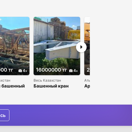
00 тг
16000000 тг
2500000 тг
4
4
3
ахстан
Весь Казахстан
Атырау
 башенный
Башенный кран
Аренда автокрана
кб-405-1а
25тонн
ись