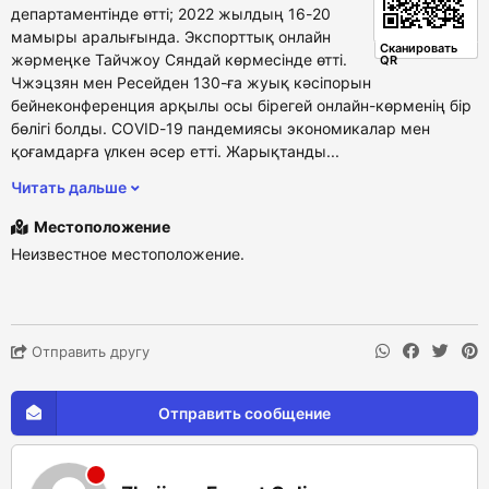
департаментінде өтті; 2022 жылдың 16-20
мамыры аралығында. Экспорттық онлайн
Сканировать
жәрмеңке Тайчжоу Сяндай көрмесінде өтті.
QR
Чжэцзян мен Ресейден 130-ға жуық кәсіпорын
бейнеконференция арқылы осы бірегей онлайн-көрменің бір
бөлігі болды. COVID-19 пандемиясы экономикалар мен
қоғамдарға үлкен әсер етті. Жарықтанды...
Читать дальше
Местоположение
Неизвестное местоположение.
Отправить другу
Отправить сообщение