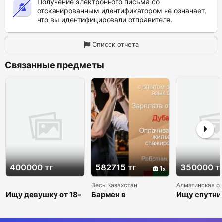
Получение электронного письма со
отсканированным идентификатором не означает,
что вы идентифицировали отправителя.
Список отчета
Связанные предметы
400000 тг
582715 тг
350000 т
1
Весь Казахстан
Алматинская о
Ищу девушку от 18-
Бармен в
Ищу спутни
30 лет
Объединенные
Арабские Эмираты
+ опыт работы +