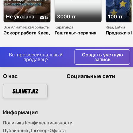
Не указана
3000 тг
100 тг
1
Все Алматинская область
Караганда
Riga, Latvia
Эскорт работа Киев,
Гештальт-терапия
Продажи в 
Кишинев, Варшава,
от студента МИГИП
внешний ау
Берлин, Париж.
Вы профессиональный
Создать учетную
продавец?
запись
О нас
Социальные сети
Информация
Политика Конфиденциальности
Публичный Договор-Оферта