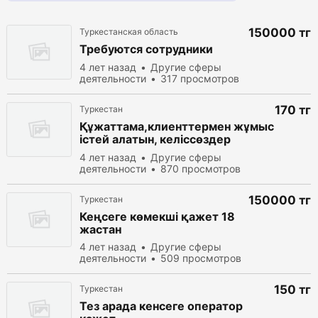
150000 тг
Туркестанская область
Требуются сотрудники
4 лет назад
Другие сферы
деятельности
317 просмотров
170 тг
Туркестан
Құжаттама,клиенттермен жұмыс
істей алатын, келіссөздер
жүргізуде тәжірибесі бар қыз
4 лет назад
Другие сферы
жігіттер қажет!
деятельности
870 просмотров
150000 тг
Туркестан
Кеңсеге көмекші қажет 18
жастан
4 лет назад
Другие сферы
деятельности
509 просмотров
150 тг
Туркестан
Тез арада кенсеге оператор