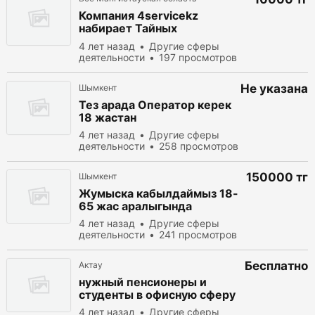
Компания 4servicekz
набирает Тайных
проверяющий (подработка в
4 лет назад
Другие сферы
свободное время).
деятельности
197 просмотров
Не указана
Шымкент
Тез арада Оператор керек
18 жастан
4 лет назад
Другие сферы
деятельности
258 просмотров
150000 тг
Шымкент
Жумыска кабылдаймыз 18-
65 жас аралыгында
4 лет назад
Другие сферы
деятельности
241 просмотров
Бесплатно
Актау
нужный пенсионеры и
студенты в офисную сферу
4 лет назад
Другие сферы