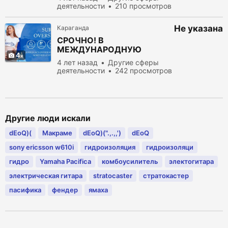
деятельности
210 просмотров
Не указана
Караганда
СРОЧНО! В
МЕЖДУНАРОДНУЮ
4
КОМПАНИЮ ISCV
4 лет назад
Другие сферы
деятельности
242 просмотров
Другие люди искали
dEoQ)(
Макраме
dEoQ)(".,.,,')
dEoQ
sony ericsson w610i
гидроизоляция
гидроизоляци
гидро
Yamaha Pacifica
комбоусилитель
электогитара
электрическая гитара
stratocaster
стратокастер
пасифика
фендер
ямаха