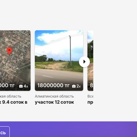
00 тг
18000000 тг
800000 тг
4
2
4
кая область
Алматинская область
Все Алматинская область
 9.4 соток в
участок 12 соток
продам участки под
тах езды от
под бизнес, под
строительство в
ы
коммерцию вдоль
Алматы, с. Коянкус
трассы
ись