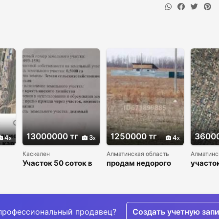
13000000 тг
1250000 тг
36000
4
3
4
Каскелен
Алматинская область
Алматинс
Участок 50 соток в
продам недорого
участок
тки
Узынагаше
участок ЛПХ 5 соток
15 мину
ю
близ Алматы
Алмат
профессиональный продавец?
Создать учетную зап