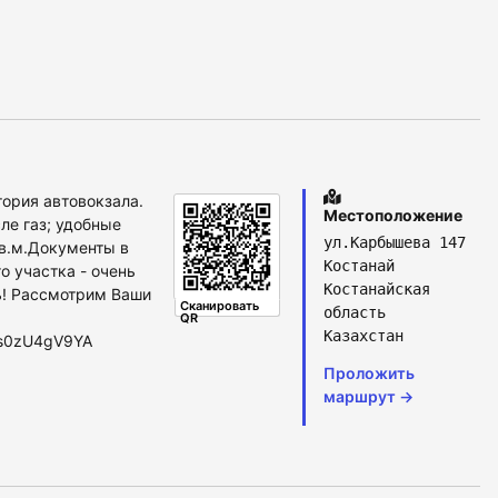
тория автовокзала.
Местоположение
ле газ; удобные
ул.Карбышева 147
кв.м.Документы в
Костанай
о участка - очень
Костанайская
ь! Рассмотрим Ваши
Сканировать
область
QR
Казахстан
G4s0zU4gV9YA
Проложить
маршрут →