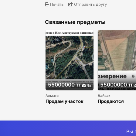
Печать
Отправить другу
Связанные предметы
55000000 тг
55000000 тг
4
Алматы
Байзак
Продам участок
Продаются
земельные учас
общей площадь
18,34 га
Вы 