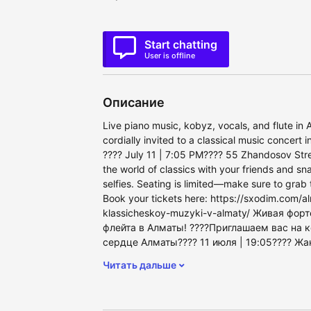
Start chatting
User is offline
Описание
Live piano music, kobyz, vocals, and flute in 
cordially invited to a classical music concert i
???? July 11 | 7:05 PM???? 55 Zhandosov Stre
the world of classics with your friends and s
selfies. Seating is limited—make sure to grab t
Book your tickets here: https://sxodim.com/a
klassicheskoy-muzyki-v-almaty/ Живая фор
флейта в Алматы! ????​Приглашаем вас на 
сердце Алматы???? 11 июля | 19:05???? Жа
Читать дальше