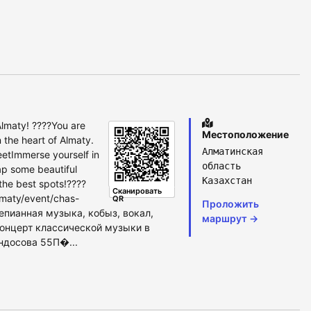
Almaty! ????You are
Местоположение
n the heart of Almaty.​
Алматинская
et​Immerse yourself in
область
nap some beautiful
Казахстан
he best spots!​????️
Сканировать
lmaty/event/chas-
QR
Проложить
тепианная музыка, кобыз, вокал,
маршрут →
концерт классической музыки в
ндосова 55​П�...