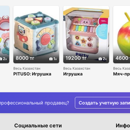
8000 тг
19200 тг
4600 
2
1
2
Весь Казахстан
Весь Казахстан
Весь Каз
а
PITUSO: Игрушка
Игрушка
Мяч-пр
развивающая Куб-
развивающая
ор 7
сортер Всезнайка
Музыкальный дом
(свет,звук)
15*15*20см
профессиональный продавец?
Создать учетную зап
Социальные сети
Инфо