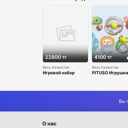
22800 тг
4100 тг
Весь Казахстан
Весь Казахстан
Игровой набор
PITUSO Игрушк
«Кухня Happy Chef»,
Забавные
78*28*70 см, 45 эл-
погремушки наб
в, свет,звук
шт.
Вы 
О нас