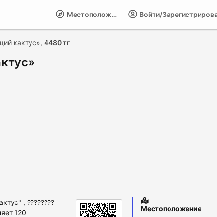
Местоположение
Войти/Зарегистриров
щий кактус»,
4480 тг
актус»
тус" , ????????
Местоположение
няет 120