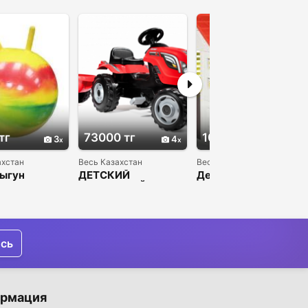
тг
73000 тг
104000 тг
3
4
4
ахстан
Весь Казахстан
Весь Казахстан
ыгун
ДЕТСКИЙ
Детские игровые
ПЕДАЛЬНЫЙ
домики SMOBY пр-
ТРАНСПОРТ SMOBY
во Франция
ись
рмация